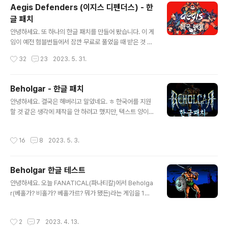
다... 뭐... 언젠가는 잘 되리라 기대하고 열심히 자료 올려봐
Aegis Defenders (이지스 디펜더스) - 한
야겠습니다. 암튼 오늘 올릴 자료는 두 개입니다.이 한글 패
글 패치
치는 올해 1월에 완성했는데, 새 블로그에 자료를 올리느
글 내용
라... 여러 가지 문제로 공개가 너무 늦었네요. ● 간단
안녕하세요. 또 하나의 한글 패치를 만들어 봤습니다. 이 게
한 스크린샷 스샷은 짧게... 긴 스샷은 새 블로그로 이동해
임이 예전 험블번들에서 잠깐 무료로 풀었을 때 받은 것 같
서 보세요. 이 게임은 이전에 한글 패치를 만들어 올렸던
은데요. 2018년에 제작된 게임으로서 이름에서도 알 수
작성시간
32
23
2023. 5. 31.
"팩토리 타운"이란 게임의 스프레드시트 버전이라고 보시
있듯이 디펜스 게임이지만 거기에 이야기가 있고, 아기자
면됩니다...
기한 픽셀 그래픽으로서 친구만 있다면 (혼자라도) 재밌게
즐길 수 있는 게임입니다. 한글화가 안 되어 있어서 만들어
Beholgar - 한글 패치
봤습니다. 이 게임도 시작전에는 텍스트가 많지 않을 것 같
글 내용
안녕하세요. 결국은 해버리고 말았네요. ㅎ 한국어를 지원
은 느낌이었지만 막상 뚜껑을 열어 보니 약 3,400줄... 뭔
할 것 같은 생각에 제작을 안 하려고 했지만, 텍스트 양이
게임이 디펜스 게임인지 어드벤쳐 게임인지 대화가 엄청
그렇게 많지 않았고 나중에 정식 한국어로 나오면 나오나
많더라고요. 더군다나 대화에 분기점이 있어서 검수하는데
보다 하면 될 것 같더라고요. 그래서 그냥 후딱 해버렸습니
짜증이 좀 났네요. "고스트 오브 어 테일" 이후에 대화에 분
작성시간
16
8
2023. 5. 3.
다. 파나티컬에서의 세일이 얼마 남지 않아서 구매 하실 분
기점이 있는 것은 피하려 했는데... 2C ㅠㅠ 초반 플레이 영
은 빨리 구매하시라는 차원에서 올려 봅니다. 아마 제가 한
상 시스템 요구..
패 한 게임 중에 가장 빨리 끝내지 않았나 싶네요. 전체 작
Beholgar 한글 테스트
업한 날을 생각하면 이틀(?) 정도 걸린 듯... ■ 캡쳐 화면 시
글 내용
스템 요구 사항 최소: 운영체제: Windows 7 or 10 프로
안녕하세요. 오늘 FANATICAL(파나티칼)에서 Beholga
세서: 2.0 GHz equivalent or faster processor 메
r(베홀가? 비홀가? 베홀가르? 뭐가 됐든)라는 게임을 1달
모리: 2 GB RAM 그래픽: 256 Mb 저장공간: 500 MB
러에 팔길래 스팀에서 해당 게임을 확인해 봤더니 작년에
사용 가능 공간 권장: 운영체제:..
나온 신작이고 한국어 지원을 안 하더라고요. 그래서 한번
작성시간
2
7
2023. 4. 13.
뜯어서 초반 부분만 테스트삼아 한글화 시켜 봤습니다. 근