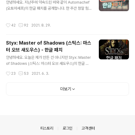
안녕하세요. 지난주에 약속드린 바와 같이 Automachef
마 위안(?)을 삼아보시길 바랍니다. ^^ Before We Leav
(오토마셰프)의 한글 패치를 공개합니다. 한 주간 정말 힘
e 한글 패치 받기 짧게 튜토리얼 부분만 찍어봤습니다. 화
들 나날을 보냈네요. 예상하기로 이번 주 수요일 정도면 끝
면상에서 'ㅁㅁㅁ' 이렇게 네모로 나오는 것은 한국어를 중
나지 않을까 했는데 의외로 시간이 더 걸렸습니다. 제 나름
국어가 있는 곳에 넣다 보니 아직 번역이 안된 부분은 저렇
작성시간
42
92
2021. 8. 29.
의 계획에는 모든 레벨을 다 클리어하지는 않더라도 한글
게 나오는 것입니다. 번역 후 게임을 하면서 검수도 해봐
패치의 검수를 원활히 할 수 있게 플레이해보는 거였는데...
야..
한 판 한 판이 정말 시간이 오래 걸리더라고요. 그래서 결국
Styx: Master of Shadows (스틱스: 마스
못 했습니다. ㅠㅠ 대략 대여섯 개 정도는 못한 것 같은데...
터 오브 섀도우스) - 한글 패치
암튼 검수한다고 했는데 미처 다 못한 부분이 있으니 잘 못
글 내용
된 곳이 있다면 댓글로 알려주세요. ■ 게임 화면 ■ 시스템
안녕하세요. 오늘은 제가 만든 건 아니지만 Styx: Master
요구 사항 최소: 64비트 프로세서와 운영 체제가 필요합니
of Shadows (스틱스: 마스터 오브 섀도우스)의 한글 패
다 운영체제: Windows 7 64-bit 프로세서: Intel..
치를 올려봅니다. 며칠 전에 이 게임을 구매했는데 한글 패
작성시간
23
53
2021. 6. 3.
치가 있다는 곳의 블로그가 오래전에 사라지고 없더라고
요. 그래서 여러번의 검색을 통해 구하게 되었으나 게임에
적용을 하고 플레이를 해봤지만 오타와 띄어쓰기가 신경
더보기
쓰이더라고요. 오타는 많지 않으나 띄어쓰기가 조금 그래
서 전체적으로 수정을 했습니다. 수정하는데도 시간이 꽤
들어가네요. 자세한 사항은 아래에서 더 설명 드리겠습니
다. ■ 설치법 ■ 게임 정보 최소 사양: 운영체제: WINDO
WS VISTA SP2/WINDOWS 7/WINDOWS 8 프로세
서: AMD/INTEL DUAL-CORE 2.4 GHZ 메모리: 307
의안내
티스토리
로그인
고객센터
2 ..