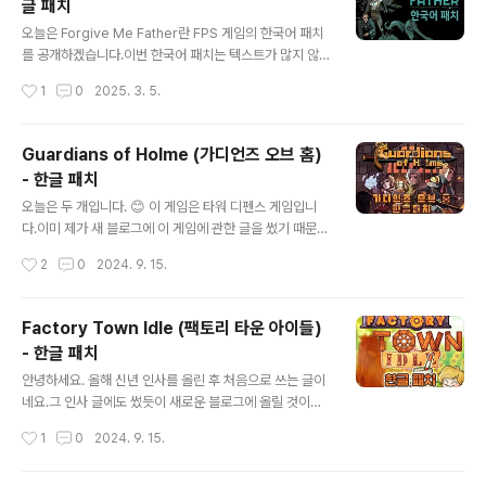
글 패치
패치게임, 한글 패치, 한국어 패치, Forgive Me Father2
글 내용
한글 패치, 포기브 미 파더2 한글 패치, FPSwww.wmup
오늘은 Forgive Me Father란 FPS 게임의 한국어 패치
date.com
를 공개하겠습니다.이번 한국어 패치는 텍스트가 많지 않
아서 이른 시간에 끝낼 수 있었습니다.아직 저의 두 번째 블
작성시간
1
0
2025. 3. 5.
로그를 모르시는 분들을 위해 이곳에도 계속 관련 자료를
올리고 있습니다. 자세한 사항은 하단의 링크를 클릭하시
면 됩니다. 게임의 초반 영상입니다.캡처한 용량이
Guardians of Holme (가디언즈 오브 홈)
너무 커서 좀 줄였더니 화질이 많이 떨어졌네요. ㅠ
- 한글 패치
ㅠ Forgive Me Father의 한국어 패치는 아래 링크
글 내용
를 클릭해서 다운로드 받으시면 되겠습니다.↓ ↓ ↓ Fo
오늘은 두 개입니다. 😊 이 게임은 타워 디펜스 게임입니
rgive Me Father (포기브 미 파더) - 한글 패치게임, 한
다.이미 제가 새 블로그에 이 게임에 관한 글을 썼기 때문에
글 패치, 한국어 패치, Forgive Me Father 한글 패치, 포
이곳에서는 따로 설명을 드리지는 않겠습니다만 디펜스 게
작성시간
2
0
2024. 9. 15.
기브 미 파더 한글 패치, FP..
임을 좋아하시는 분이라면 한 번 해보셔도 좋을 것 같은 게
임입니다. 이 게임의 스샷도 여기까지만... 이 게임의
한글 패치도 사실은 검수를 빼면 제작이 완료된지 넉 달 정
Factory Town Idle (팩토리 타운 아이들)
도 된 것 같아요.게임 하는 데는 지장이 없지만 사실 검수를
- 한글 패치
제대로 하지 못해서 차일피일 미룬 게 이렇게 되었네요.사
글 내용
실 검수는 빡세게(?) 하면 하루면 될 것 같은데 몸도 안 좋
안녕하세요. 올해 신년 인사를 올린 후 처음으로 쓰는 글이
고 컨디션이 들쭉날쭉 하다보니 계속 미루게 되었네요. 😣
네요.그 인사 글에도 썼듯이 새로운 블로그에 올릴 것이라
TMI 하나를 말씀드리면 '원형 탈모'가 7개나 생겼습니다.
고 말씀을 드렸었는데요.그래서 새로운 블로그에 자료를
작성시간
1
0
2024. 9. 15.
😭지금도 병원에 다니고 있지만 머리카락이 아직 안 나고..
올리고 이곳은 글을 알리는 차원으로 활용하려고 합니다.
새 블로그의 문제가 검색에 나타나지 않는 문제가 있습니