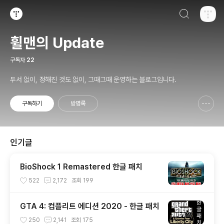
검색하기
티스토리
휠맨의 Update
구독자
22
두서 없이, 정해진 것도 없이, 그때그때 운영하는 블로그입니다.
구독하기
방명록
신고하기 레이어
열기
인기글
BioShock 1 Remastered 한글 패치
522
2,172
조회
199
GTA 4: 컴플리트 에디션 2020 - 한글 패치
250
2,141
조회
175