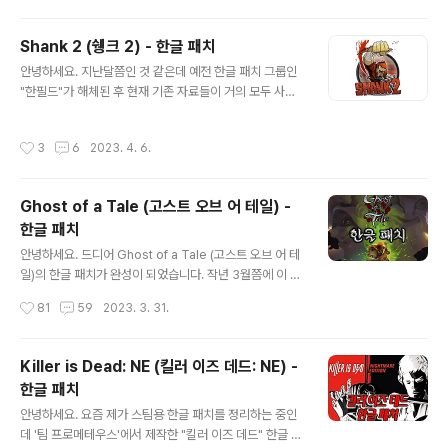
데 이 게임이 앞으로 한국어를 지원하려는 건지, 아니면 테
스트 목적으로 넣은 건지는 모르겠지만 기계번역으로 군데
Shank 2 (쉥크 2) - 한글 패치
군데 번역한 것이 있더라고요. (기계번역인 걸 아는 이유
글 내용
"Quit Game = 게임에서 나가" 구글 번역도 이렇게는 안
안녕하세요. 지난달쯤인 것 같은데 예전 한글 패치 그룹인
하는데 이상하네...) 암튼 말 그대로 테스트를 한 것일뿐 제
"한필드"가 해체된 후 현재 기존 자료들이 거의 모두 사라
작사에서 한국어를 내줄 수도 있는 상황에서 괜한 시간낭
졌습니다. (언젠가 이런 날이 올 줄 알았지만...) 그러다 보
비하며 한글화를 할 생각은 없기에 일단은 테스트로만 끝
니 기존에 자료를 보관하고 계신 분들이 자료를 공유해주
작성시간
3
6
2023. 4. 6.
내려 합니다. 무엇보다..
지 않는다면 구하기 힘들 자료가 되었는데요. 인터넷을 찾
아 봤는데 아무리 찾아도 쉥크 2 한글 패치 자료가 안 보이
더라고요. 예전에도 한 번 말씀 드린 적이 있는데 현재 한글
Ghost of a Tale (고스트 오브 어 테일) -
패치 자료들을 정리하고 있었고, 다행히 제가 예전에 받아
한글 패치
놓은 게 있어서 필요하신 분들께 공유하고자 올리게 되었
글 내용
습니다. 한필드 측에서도 해체와 동시에 기존 자료에 대해
안녕하세요. 드디어 Ghost of a Tale (고스트 오브 어 테
서는 어떻게 사용하든 관여 하지 않겠다고 해서 이렇게 올
일)의 한글 패치가 완성이 되었습니다. 작년 3월쯤에 이 게
려 봅니다. 주관: 랄프 [배포 완료] 1.1v 다운경로: https://
임의 한글 패치를 만들고 있다고 게시물을 올렸는데 그게 1
작성시간
81
59
2023. 3. 31.
mega.n..
년이 넘었네요. 만약 6월에 제가 수술을 안 했다면 이미 나
왔을 한패이지만 현재도 몸이 좋은 상태는 아니어서 다른
한패를 만들 때 보다 더 힘들고 긴 시간이 아니었나 생각합
Killer is Dead: NE (킬러 이즈 데드: NE) -
니다. 수술 후에 이래저래 계속 손을 놓고 있었는데 작년 1
한글 패치
2월 인가 GOG에서 한시적 무료로 이 게임을 풀었었는데
글 내용
그때 많은 분들이 받으셨는지 모르겠습니다. 그때를 계기
안녕하세요. 요즘 제가 스팀용 한글 패치를 정리하는 중인
로 1월 중순부터 작업을 시작해서 거의 매일 하다시피 작업
데 '팀 프로메테우스'에서 제작한 "킬러 이즈 데드" 한글 패