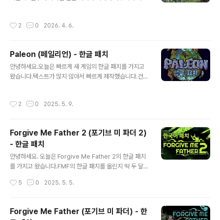
이렇게 선보이게 되었습니다.제목에서도 아시듯이 게도니
아라는 RPG 게임인데, 지금은 2편이 판매되고 있죠.이제
작성시간
2
0
2026. 4. 6.
와 1편의 한국어 패치를 내놓은 게 이해가 안 되실 수도 있
겠지만, 뭐든 시작이 있잖아요. ^^;이 게임의 처음 이미지는
그래픽에서 느껴지듯이 꽤나 단순한 느낌이 들어서 재미가
Paleon (페일리언) - 한글 패치
있을까 였습니다만, 이 게임의 가격(세일 때 1천원 대)을 생
글 내용
각하면 충분히 재밌게 즐길만 합니다. (더군다나 한글이니
안녕하세요.오늘은 빠르게 새 게임의 한글 패치를 가지고
더 재밌겠죠?) 제가 번역하기 시작했을 때는 유저 평가가
왔습니다.텍스트가 많지 않아서 빠르게 제작했습니다.건설
'매우 긍정적'이었던 것으로 기억하는데, 지금은 '복합적'으
시뮬레이션, 생존, 전략 게임을 원하시면 한 번쯤 즐겨도 될
로 바뀌었네요.아마도 이게 각 나라별로 평가를 구별해서
만한 게임입니다.제밌게 즐기셨으면 좋겠네요.다운로드 및
작성시간
2
0
2025. 5. 9.
나오게 변경된 후로 그렇..
자세한 내용은 하단의 링크를 클릭하시면 됩니다. ▼ 게임
패치 파일 및 자세한 내용을 보시려면 하단 카드를 눌러 주
세요. ▼ Paleon (페일리언) - 한글 패치Paleon 한글 패
Forgive Me Father 2 (포기브 미 파더 2)
치, 팔레온 한글 패치, 페일리언 한글 패치, 건축, 생존, 전
- 한글 패치
략, 게임www.wmupdate.com
글 내용
안녕하세요. 오늘은 Forgive Me Father 2의 한글 패치
를 가지고 왔습니다.FMF의 한글 패치를 올린지 딱 두 달만
에 올리네요.더 빨리 올릴 수도 있었지만, 개인 사정상 이제
작성시간
5
0
2025. 5. 5.
야 올리게 됐습니다.자세한 내용과 한글 패치는 하단의 링
크를 통해서 보실 수 있습니다. ▼ Forgive Me Father
2의 한글 패치를 원하시는 분은 하단의 카드를 클릭하세
Forgive Me Father (포기브 미 파더) - 한
요. ▼ Forgive Me Father 2 (포기브 미 파더 2) - 한글