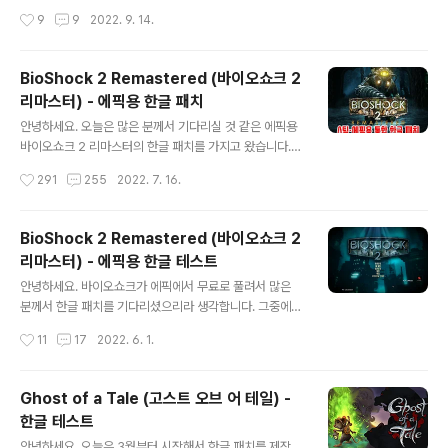
을 했고 이제야 완성이 되었습니다. 생각한 것보다 텍스트
치는 어디에도 보이지가 않더라고요. 팀 프로메테우스의
작성시간
9
9
2022. 9. 14.
도 꽤 많았고 특히 게임의 특성상 분기점이 많다 보니 이게
카페는 오래전에 다른 곳으로 팔려서(?) 이제는 없어지고
검수하는 데 독..
한글 패치를 구하기가 힘들더군요. 가지고 계신분은 있겠
지만 공유도 잘 안 이뤄지더라고요. 혹시나 제작팀에서 공
BioShock 2 Remastered (바이오쇼크 2
유를 못하게 하는 건가 싶어서 검색을 해봤지만 그런 얘기
리마스터) - 에픽용 한글 패치
는 없는 듯합니다만... 공유가 안 되고 있던 내막을 아시는
글 내용
분이라면 댓글로 알려 주세요. 아무튼 어렵사리 구하게 된
안녕하세요. 오늘은 많은 분께서 기다리실 것 같은 에픽용
한글 패치이니 필요하신 분들을 위해 올려 봅니다. 혹시나
바이오쇼크 2 리마스터의 한글 패치를 가지고 왔습니다.사
문제될 시 바로 내립니다. 스팀 상점: Killer is Dead - Ni
실 이 바쇽2 리마 한패는 제작할 생각이 없었습니다.왜냐
작성시간
291
255
2022. 7. 16.
ghtmare Edition on Steam Get ready for s..
면 그동안 촌닭투 님께서 제작을 하시고 배포를 하셨기에
기다리면 해주실 거라 생각이 들었습니다.혹은 촌닭투 님
의 은퇴(?)로 다른 분께서라도 해주실 거라 생각을 했었는
BioShock 2 Remastered (바이오쇼크 2
데요.제가 수술하고 한 달이 훨씬 지난 지금까지 검색을 해
리마스터) - 에픽용 한글 테스트
봐도 구글에 제가 테스트한 페이지가 상단에 와 있을 정도
글 내용
로 다른 분께서 만들었다는 내용을 찾을 수가 (혹은 못 찾
안녕하세요. 바이오쇼크가 에픽에서 무료로 풀려서 많은
는...) 없더라고요.그래서 하는 수 없이 제가 만들어 보기로
분께서 한글 패치를 기다리셨으리라 생각합니다. 그중에서
했습니다. ㅠㅠ ※ 캡쳐 화면은 이전 테스트 게시물에서 많
1편은 제가 스팀용이 리마스터됐을 때 했기 때문에 에픽용
작성시간
11
17
2022. 6. 1.
이 올렸기에 여기서는 요만큼만 올리겠습니다. ■ 제작 정..
으로도 제작을 했는데요. 2편의 리마스터를 제작하신 '촌
닭투'님께서 에픽용으로 제작 하실지 안 하실지는 모르겠
으나 그냥 잠깐 에픽용으로 테스트 삶아 만들어 봤습니다.
Ghost of a Tale (고스트 오브 어 테일) -
그냥 테스트 목적으로 만들어봤지만 게임내 자막, 자판기,
한글 테스트
영상의 자막 등이 한글화 돼서 잘 나오네요. 초반만 진행해
글 내용
봤지만 잘 나오는 것 같아서 이대로 플레이 해도 될 것 같단
안녕하세요. 오늘은 3월부터 시작해서 한글 패치를 제작