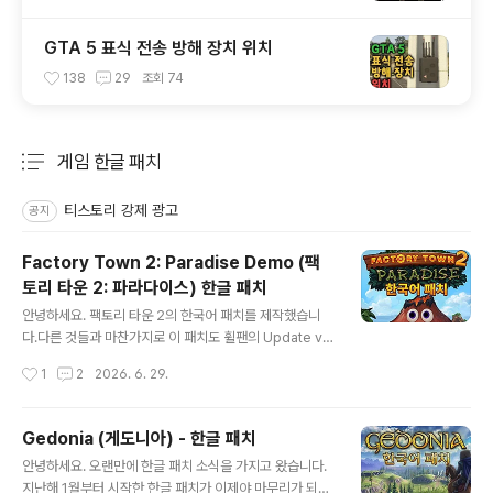
GTA 5 표식 전송 방해 장치 위치
138
29
조회
74
게임 한글 패치
분류 전체보기
주요 글 목록
티스토리 강제 광고
공지
Factory Town 2: Paradise Demo (팩
토리 타운 2: 파라다이스) 한글 패치
글 내용
안녕하세요. 팩토리 타운 2의 한국어 패치를 제작했습니
다.다른 것들과 마찬가지로 이 패치도 휠팬의 Update v2
블로그에서 배포하고 있습니다.하단에 링크 카드를 클릭하
작성시간
1
2
2026. 6. 29.
시면 해당 페이지로 이동하니 거기에서 다운로드 받으시면
되겠습니다.혹시라도 한글 패치를 기다리셨던 분이라면 재
미있게 즐기시길 바랍니다. Factory Town 2: Paradise
Gedonia (게도니아) - 한글 패치
(팩토리 타운 2: 파라다이스) - 한글 패치팩토리 타운2, Fa
글 내용
안녕하세요. 오랜만에 한글 패치 소식을 가지고 왔습니다.
ctory Town 2, 한글 패치, 한국어 패치, 도시 건설, 시뮬
지난해 1월부터 시작한 한글 패치가 이제야 마무리가 되어
레이션, 자동화, 크래프팅www.wmupdate.com