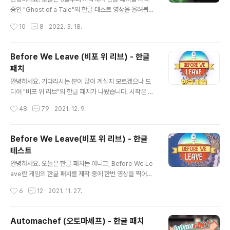
생각은 드네요. 암튼 테스트용이기에 '촌닭투'님의 허락도
중인 "Ghost of a Tale"의 한글 테스트 영상을 올려봅니
받지 않은 거라 배포할 생각은 없습니다만... 무엇보다도 제
다. 2018년에 나온 게임인데 한글 패치가 없더라고요. 그
작성시간
10
8
2022. 3. 18.
가 내일은 병원에 입원해야 하기 때문에 문제가 있을 때 수
래서 한 번 제작해 보려고 했는데... 유니티 버전이 2017년
정할 시간적 여유도 없고... ..
도 거라 폰트가 기존 유니티로는 안 되더라고요. 어쩔 수 없
이 오래된 유니티 버전을 찾아서 만들어 봤습니다. 한 번 영
Before We Leave (비포 위 리브) - 한글
상을 통해 어떤지 보세요. ※ 번역은 다듬어지지 않아서 어
패치
색한 부분이 있습니다. 초반 플레이 영상을 짧게 찍는다고
글 내용
찍었는데 시간이 꽤 기네요. 이 게임을 한패 하는 도중에
안녕하세요. 기다리시는 분이 많이 계실지 모르겠으나 드
'비포 위 리브'의 마지막 콘텐츠가 업데이트되면서 현재는
디어 "비포 위 리브"의 한글 패치가 나왔습니다. 시작은 오
중단된 상태입니다. 작년에 너무 과속을 해서 그런지 불타
토마셰프보다 먼저 했으나 중간에 오토마셰프가 끼어들어
작성시간
48
79
2021. 12. 9.
는 의지가 나오질 않고 있어서 이번에는 천천히 만들려고
(?) 제작이 늦어졌습니다. 이 게임을 한글 패치 후 테스트
합니다. 영..
목적으로 해봤는데요. 와... 소위 말하는 '한판'하는데 시간
이 엄청 나네요. 저는 문명도 시간이 오래 걸려서 하고 싶어
Before We Leave(비포 위 리브) - 한글
도 손이 잘 안 가게 되던데 이 게임에 비하면 문명은 양반이
테스트
네요. 아마도 이 게임이 저의 첫 번째 플레이이자 마지막 플
글 내용
레이가 되지 않을까 하는 생각이 들 정도입니다. 암튼 이러
안녕하세요. 오늘은 한글 패치는 아니고, Before We Le
니 저러니 해도 이렇게 완성되어 공개할 시간이 오긴 왔네
ave란 게임의 한글 패치를 제작 중에 한번 영상을 찍어봤
요. ^^ ■ 시스템 요구 사항 최소: 64비트 프로세서와 운영
습니다. 이 게임의 텍스트량이 혼자 하기에는 의외로 양이
작성시간
6
12
2021. 11. 27.
체제가 필요합니다 운영체제: Windows 10 (64 bit onl
많아 3,500줄 이상이었던 것 같은데... 현재 대략 60~7
y)..
0% 정도는 한 것 같은데... 언제 끝날지는 모르겠습니다.
아래 영상을 한 번 보시고 한글 패치를 기다리신 분이 계셨
Automachef (오토마셰프) - 한글 패치
다면 '아! 한글 패치가 만들어지고 있구나!"라고 조금이나
글 내용