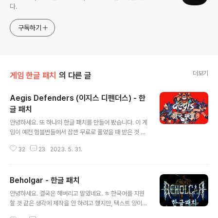
다.
구독하기
더보기
게임 한글 패치
의 다른 글
Aegis Defenders (이지스 디펜더스) - 한
글 패치
글 내용
안녕하세요. 또 하나의 한글 패치를 만들어 봤습니다. 이 게
임이 예전 험블번들에서 잠깐 무료로 풀었을 때 받은 것 같
은데요. 2018년에 제작된 게임으로서 이름에서도 알 수
32
23
2023. 5. 31.
있듯이 디펜스 게임이지만 거기에 이야기가 있고, 아기자
기한 픽셀 그래픽으로서 친구만 있다면 (혼자라도) 재밌게
즐길 수 있는 게임입니다. 한글화가 안 되어 있어서 만들어
Beholgar - 한글 패치
봤습니다. 이 게임도 시작전에는 텍스트가 많지 않을 것 같
글 내용
은 느낌이었지만 막상 뚜껑을 열어 보니 약 3,400줄... 뭔
안녕하세요. 결국은 해버리고 말았네요. ㅎ 한국어를 지원
게임이 디펜스 게임인지 어드벤쳐 게임인지 대화가 엄청
할 것 같은 생각에 제작을 안 하려고 했지만, 텍스트 양이
많더라고요. 더군다나 대화에 분기점이 있어서 검수하는데
그렇게 많지 않았고 나중에 정식 한국어로 나오면 나오나