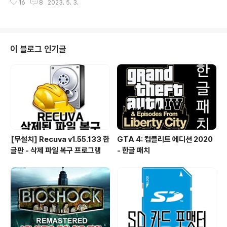
짜증이 좀 났네요. "고스트 오브 어 테일" 이후에 대화에 분
16
8
2023. 5. 3.
보다 하면 될 것 같더라고요. 그래서 그냥 후딱 해버렸습니
기점이 있는 것은 피하려 했는데... 2C ㅠㅠ 초반 플레이 영
다. 파나티컬에서의 세일이 얼마 남지 않아서 구매 하실 분
상 시스템 요구..
은 빨리 구매하시라는 차원에서 올려 봅니다. 아마 제가 한
패 한 게임 중에 가장 빨리 끝내지 않았나 싶네요. 전체 작
업한 날을 생각하면 이틀(?) 정도 걸린 듯... ■ 캡쳐 화면 시
이 블로그 인기글
스템 요구 사항 최소: 운영체제: Windows 7 or 10 프로
세서: 2.0 GHz equivalent or faster processor 메
모리: 2 GB RAM 그래픽: 256 Mb 저장공간: 500 MB
사용 가능 공간 권장: 운영체제:..
[무설치] Recuva v1.55.133 한
GTA 4: 컴플리트 에디션 2020
글판 - 삭제 파일 복구 프로그램
- 한글 패치